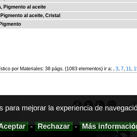
, Pigmento al aceite
Pigmento al aceite, Cristal
 Pigmento
ístico por Materiales: 38 págs. (1083 elementos) ir a: ,
3
,
7
,
11
,
1
os para mejorar la experiencia de navegació
Aceptar
-
Rechazar
-
Más informaci
MAPA WEB
|
ACCESI
AVISO LEGAL
|
POLIT