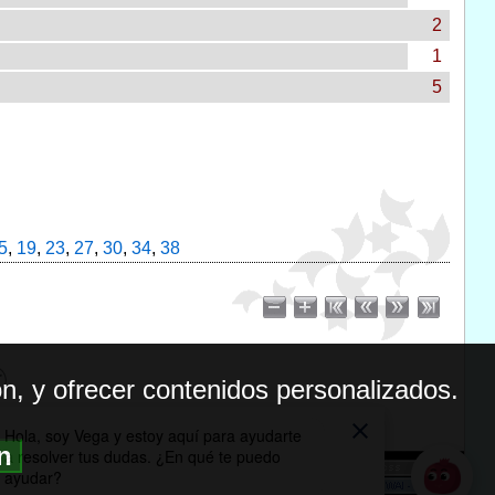
2
1
5
5
,
19
,
23
,
27
,
30
,
34
,
38
n, y ofrecer contenidos personalizados.
ón
BILIDAD
ICA DE PRIVACIDAD