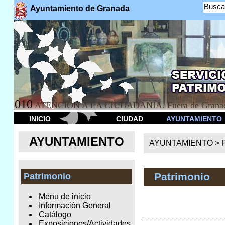
Busca
Ayuntamiento de Granada
010
ATENCION A LA CIUDADANÍA. Fuera de Granad
INICIO
CIUDAD
AYUNTAMIENTO
AYUNTAMIENTO
AYUNTAMIENTO >
Patrimonio
Patrimonio
Menu de inicio
Información General
Catálogo
Exposiciones/Actividades