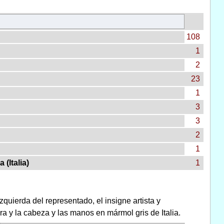
108
1
2
23
1
3
3
2
1
(Italia)
1
zquierda del representado, el insigne artista y
ra y la cabeza y las manos en mármol gris de Italia.