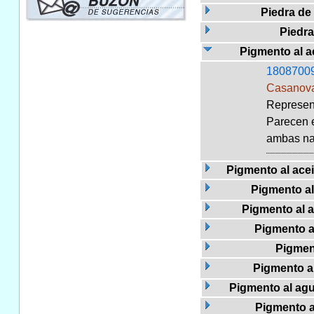
Piedra de 
Piedr
Pigmento al ac
1808700
Casanova
Represent
Parecen e
ambas nac
Pigmento al acei
Pigmento al
Pigmento al a
Pigmento al
Pigmen
Pigmento a
Pigmento al agua
Pigmento a