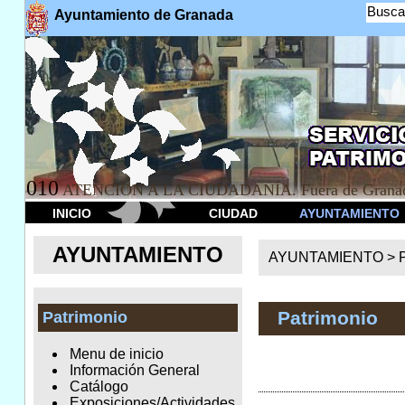
Busca
Ayuntamiento de Granada
010
ATENCION A LA CIUDADANÍA. Fuera de Granad
INICIO
CIUDAD
AYUNTAMIENTO
AYUNTAMIENTO
AYUNTAMIENTO >
Patrimonio
Patrimonio
Menu de inicio
Información General
Catálogo
Exposiciones/Actividades