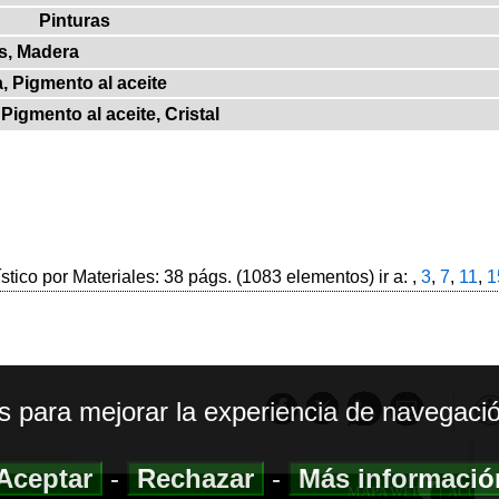
Pinturas
s, Madera
, Pigmento al aceite
Pigmento al aceite, Cristal
ístico por Materiales: 38 págs. (1083 elementos) ir a: ,
3
,
7
,
11
,
1
os para mejorar la experiencia de navegació
Aceptar
-
Rechazar
-
Más informaci
MAPA WEB
|
ACCESI