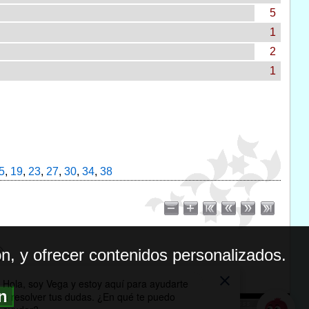
5
1
2
1
5
,
19
,
23
,
27
,
30
,
34
,
38
n, y ofrecer contenidos personalizados.
ón
BILIDAD