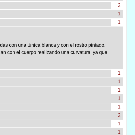
2
1
1
as con una túnica blanca y con el rostro pintado.
úan con el cuerpo realizando una curvatura, ya que
1
1
1
1
1
2
1
1