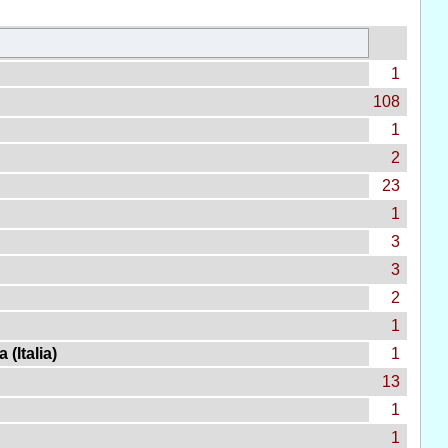
1
108
1
2
23
1
3
3
2
1
(Italia)
1
13
1
1