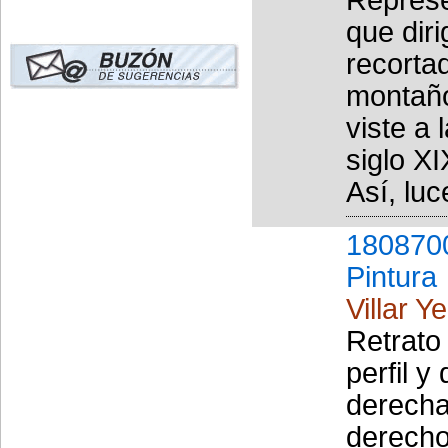
que dir
recorta
montaño
viste a 
siglo X
Así, luc
180870
Pintura
Villar Y
Retrato
perfil y
derecha
derecho