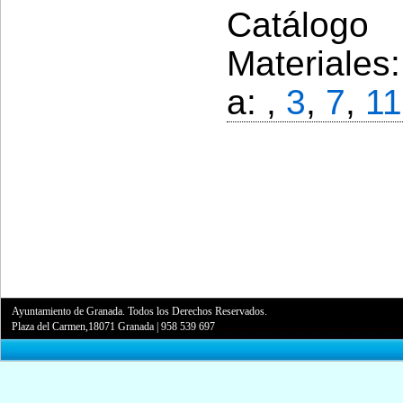
Catálogo 
Materiales
a: ,
3
,
7
,
11
Ayuntamiento de Granada. Todos los Derechos Reservados.
Plaza del Carmen,18071 Granada
|
958 539 697