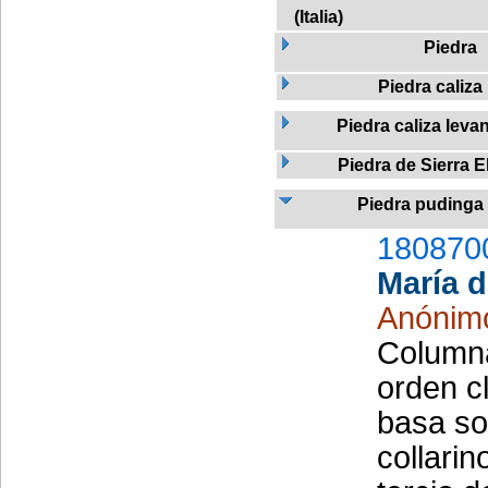
(Italia)
Piedra
Piedra caliza
Piedra caliza leva
Piedra de Sierra E
Piedra pudinga
180870
María d
Anónim
Columna
orden c
basa so
collarin