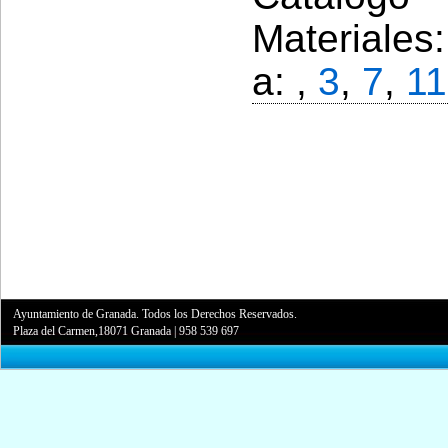
Materiales
a: ,
3
,
7
,
11
Ayuntamiento de Granada. Todos los Derechos Reservados.
Plaza del Carmen,18071 Granada
|
958 539 697