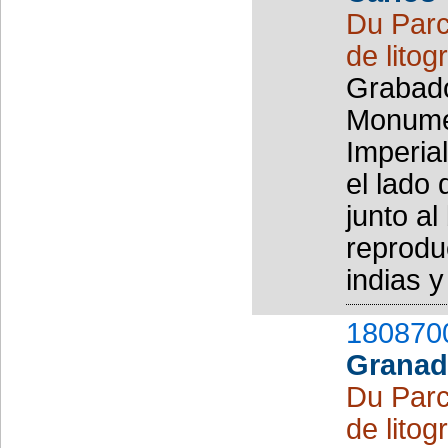
Du Parc
de litog
Grabado
Monumen
Imperial
el lado 
junto a
reprodu
indias y
180870
Granad
Du Parc
de litog