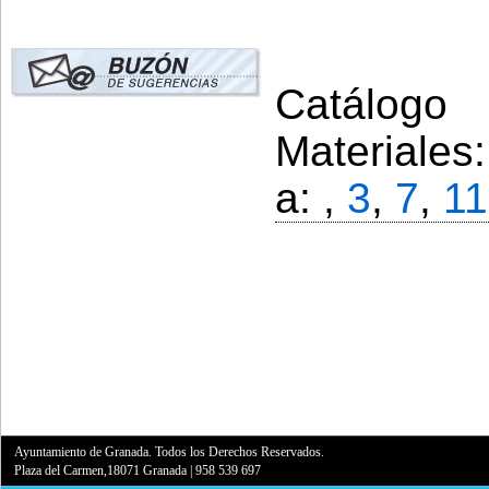
Catálogo 
Materiales
a: ,
3
,
7
,
11
Ayuntamiento de Granada. Todos los Derechos Reservados.
Plaza del Carmen,18071 Granada
|
958 539 697