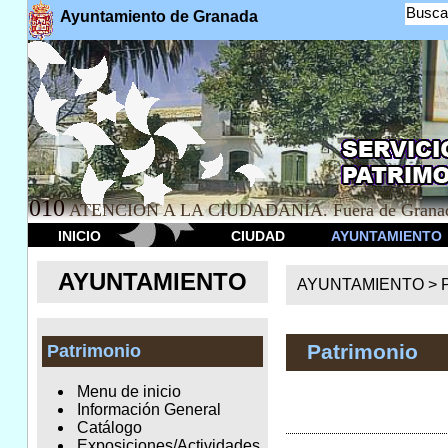
Busca
Ayuntamiento de Granada
010
ATENCION A LA CIUDADANÍA. Fuera de Granad
INICIO
CIUDAD
AYUNTAMIENTO
AYUNTAMIENTO
AYUNTAMIENTO >
Patrimonio
Patrimonio
Menu de inicio
Información General
Catálogo
Exposiciones/Actividades