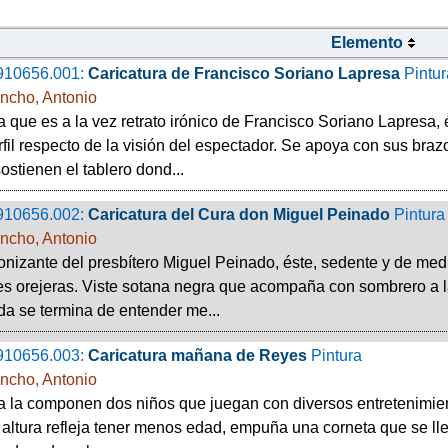
Elemento
910656.001:
Caricatura de Francisco Soriano Lapresa
Pintur
ncho, Antonio
a que es a la vez retrato irónico de Francisco Soriano Lapresa,
fil respecto de la visión del espectador. Se apoya con sus braz
ostienen el tablero dond...
910656.002:
Caricatura del Cura don Miguel Peinado
Pintura
ncho, Antonio
ronizante del presbítero Miguel Peinado, éste, sedente y de med
s orejeras. Viste sotana negra que acompaña con sombrero a l
a se termina de entender me...
910656.003:
Caricatura mañana de Reyes
Pintura
ncho, Antonio
 la componen dos niños que juegan con diversos entretenimiento
altura refleja tener menos edad, empuña una corneta que se lleva