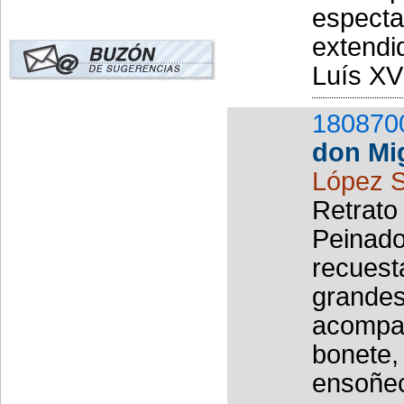
especta
extendi
Luís XVI
180870
don Mi
López S
Retrato 
Peinado,
recuest
grandes
acompañ
bonete,
ensoñec