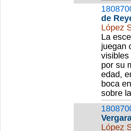
180870
de Rey
López S
La esce
juegan 
visibles
por su 
edad, e
boca en 
sobre l
180870
Vergar
López S