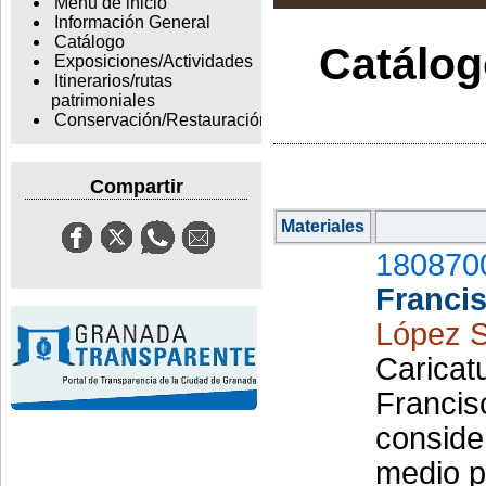
Menu de inicio
Información General
Catálogo
Catálogo
Exposiciones/Actividades
Itinerarios/rutas
patrimoniales
Conservación/Restauración
Compartir
Materiales
180870
Franci
López S
Caricatu
Francis
conside
medio pe