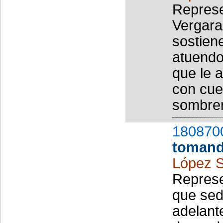
Represe
Vergara
sostien
atuendo
que le 
con cuel
sombrer
180870
tomand
López S
Represe
que sed
adelant