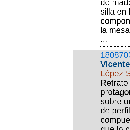
de made
silla e
compone
la mesa
...
180870
Vicent
López S
Retrato
protago
sobre u
de perf
compues
que lo c