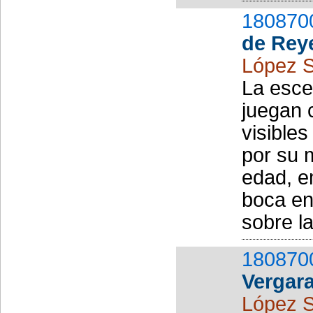
180870
de Rey
López S
La esce
juegan 
visibles
por su 
edad, e
boca en 
sobre l
180870
Vergar
López S