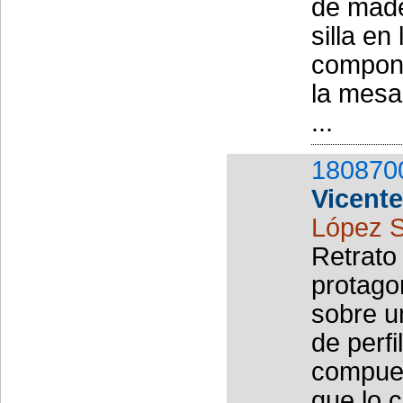
de made
silla e
compone
la mesa
...
180870
Vicent
López S
Retrato
protago
sobre u
de perf
compues
que lo c