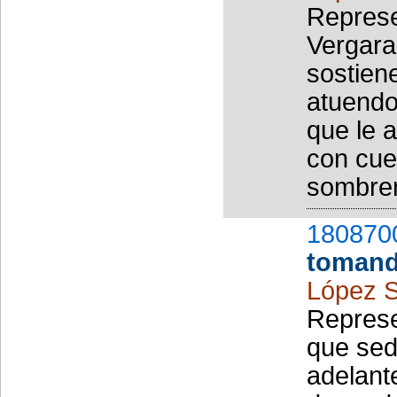
Represe
Vergara
sostien
atuendo
que le 
con cuel
sombrer
180870
tomand
López S
Represe
que sed
adelant