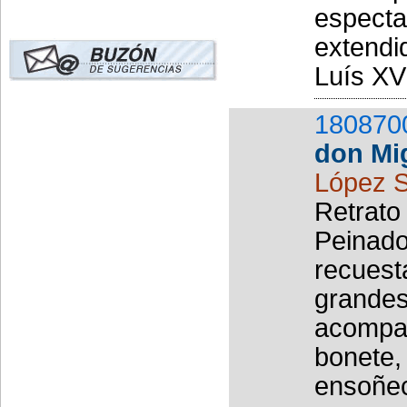
especta
extendi
Luís XVI
180870
don Mi
López S
Retrato 
Peinado,
recuest
grandes
acompañ
bonete,
ensoñec