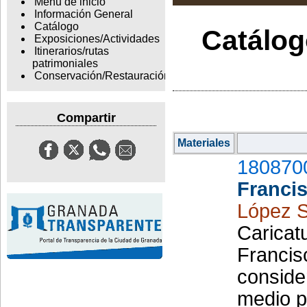
Menu de inicio
Información General
Catálogo
Catálogo
Exposiciones/Actividades
Itinerarios/rutas
patrimoniales
Conservación/Restauración
Compartir
Materiales
180870
Franci
López S
Caricatu
Francis
conside
medio pe