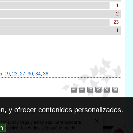
1
2
23
1
5
,
19
,
23
,
27
,
30
,
34
,
38
n, y ofrecer contenidos personalizados.
ón
BILIDAD