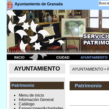
Busca
Ayuntamiento de Granada
010
ATENCION A LA CIUDADANÍA. Fuera de Granad
INICIO
CIUDAD
AYUNTAMIENTO
AYUNTAMIENTO
AYUNTAMIENTO >
Patrimonio
Patrimonio
Menu de inicio
Información General
Catálogo
Exposiciones/Actividades