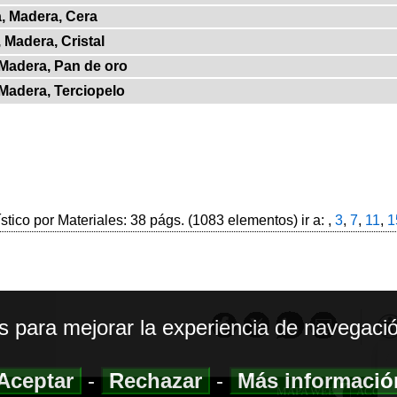
a, Madera, Cera
, Madera, Cristal
 Madera, Pan de oro
 Madera, Terciopelo
ístico por Materiales: 38 págs. (1083 elementos) ir a: ,
3
,
7
,
11
,
1
os para mejorar la experiencia de navegació
Aceptar
-
Rechazar
-
Más informaci
MAPA WEB
|
ACCESI