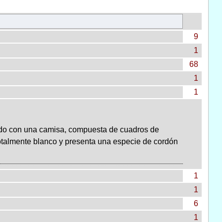
9
1
68
1
1
iado con una camisa, compuesta de cuadros de
totalmente blanco y presenta una especie de cordón
1
1
6
1