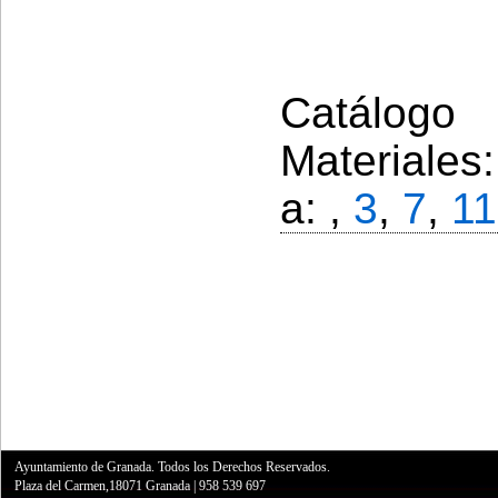
Catálogo 
Materiales
a: ,
3
,
7
,
11
Ayuntamiento de Granada. Todos los Derechos Reservados.
Plaza del Carmen,18071 Granada
|
958 539 697