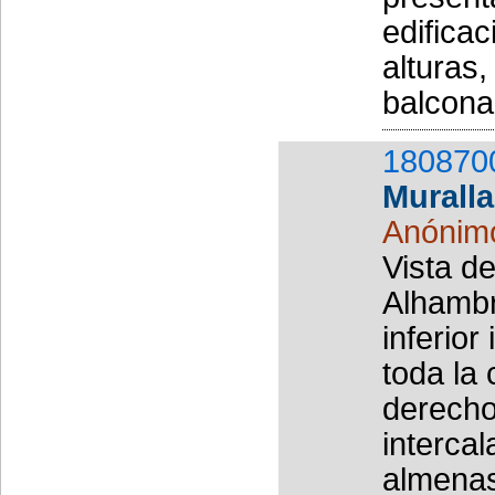
edificac
alturas
balcona
180870
Muralla
Anónim
Vista de
Alhambr
inferior
toda la
derecho
interca
almenas.