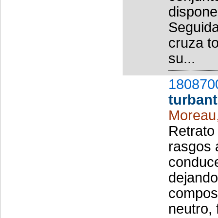
dispone
Seguida
cruza t
su...
180870
turban
Moreau
Retrato
rasgos 
conduce
dejando
composic
neutro,