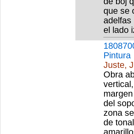
de boj 
que se 
adelfas 
el lado 
180870
Pintura
Juste, J
Obra ab
vertical
margen 
del sopo
zona se
de tona
amarillo