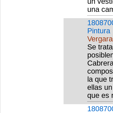
un vest
una cam
180870
Pintura
Vergara
Se trata
posible
Cabrera
composi
la que t
ellas u
que es 
180870