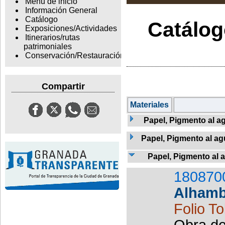
Menu de inicio
Información General
Catálogo
Catálogo
Exposiciones/Actividades
Itinerarios/rutas
patrimoniales
Conservación/Restauración
Compartir
Materiales
Papel, Pigmento al ag
Papel, Pigmento al agu
Papel, Pigmento al 
180870
Alhamb
Folio T
Obra de