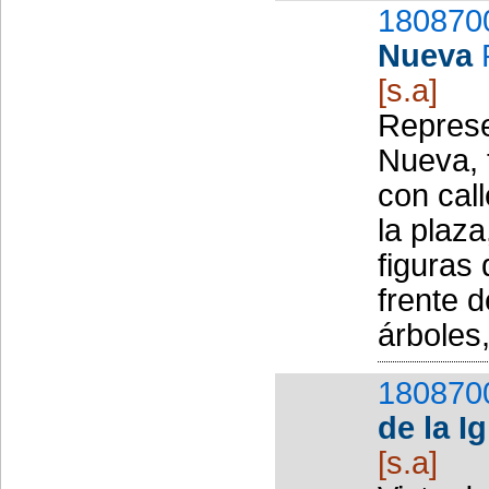
180870
Nueva
[s.a]
Represe
Nueva, 
con call
la plaz
figuras
frente 
árboles,
180870
de la Ig
[s.a]