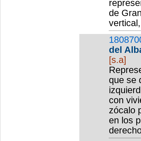
represe
de Gran
vertical
180870
del Alb
[s.a]
Represe
que se 
izquierd
con viv
zócalo 
en los p
derecho