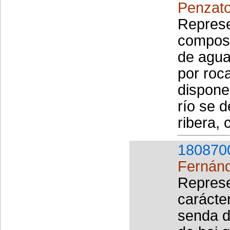
Penzato
Represe
composi
de agua
por roc
dispone
río se 
ribera, 
180870
Fernánd
Represe
carácte
senda d