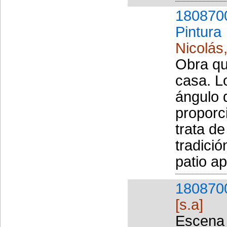
180870
Pintura
Nicolás
Obra que
casa. L
ángulo q
proporc
trata d
tradici
patio a
180870
[s.a]
Escena 