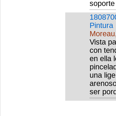
soporte
180870
Pintura
Moreau
Vista p
con ten
en ella 
pincela
una lige
arenoso
ser porq