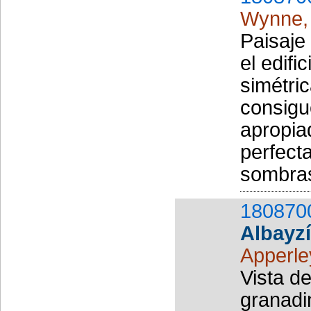
Wynne,
Paisaje
el edifi
simétri
consigu
apropia
perfect
sombras
180870
Albayz
Apperl
Vista de
granadi