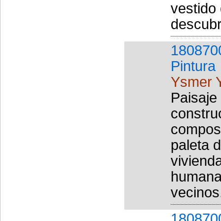
vestido
descubr
180870
Pintura
Ysmer Y
Paisaje
construc
composi
paleta 
viviend
humanas
vecinos,
180870