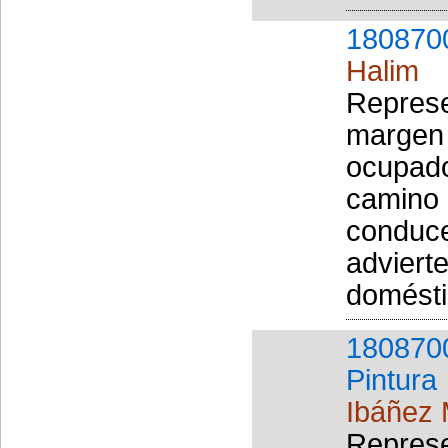
180870
Halim
Represe
margen 
ocupado
camino 
conduce
adviert
domésti
180870
Pintura
Ibáñez 
Represe