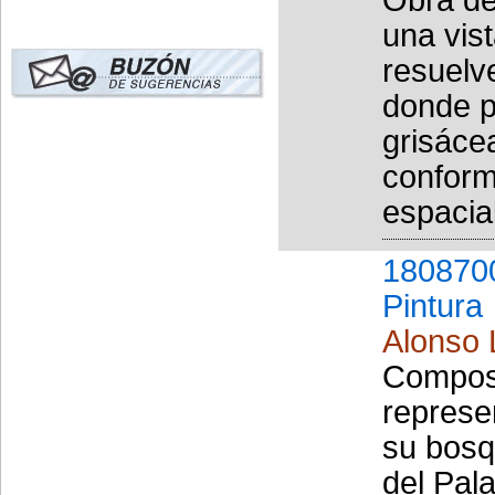
una vis
resuelv
donde p
grisáce
conform
espacia
180870
Pintura
Alonso 
Composi
represe
su bosq
del Pal