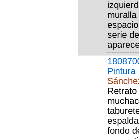
izquier
muralla
espacio
serie d
aparece
180870
Pintura
Sánchez
Retrato
muchach
taburet
espalda
fondo d