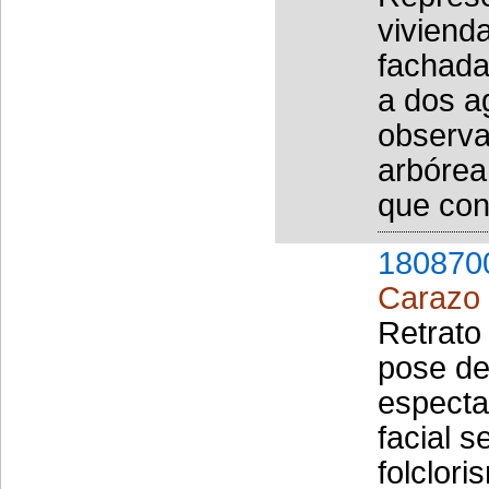
vivienda
fachada
a dos a
observa
arbórea
que con
180870
Carazo 
Retrato
pose de 
especta
facial s
folclori