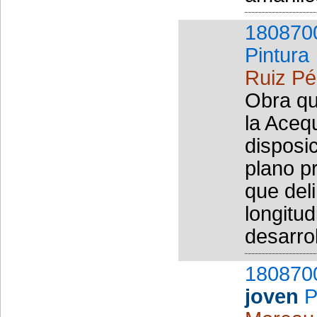
180870
Pintura
Ruiz Pé
Obra qu
la Aceq
disposic
plano p
que deli
longitud
desarrol
180870
joven
P