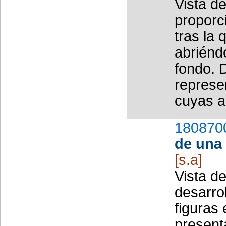
Vista de
proporci
tras la
abriénd
fondo. 
represe
cuyas ag
180870
de una 
[s.a]
Vista d
desarro
figuras 
present