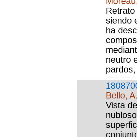
Moreau
Retrato
siendo e
ha desc
composi
mediante
neutro 
pardos,
180870
Bello, A
Vista d
nubloso
superfi
conjunt