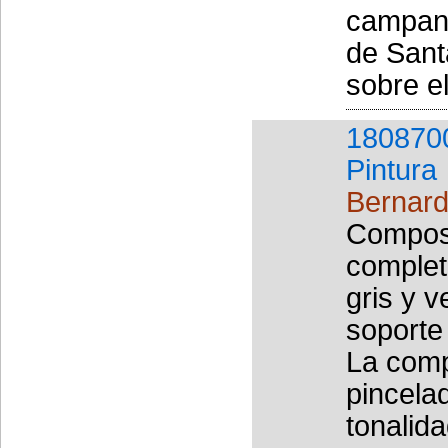
campana
de Sant
sobre el
180870
Pintura
Bernard
Composi
complet
gris y 
soporte
La comp
pincela
tonalid