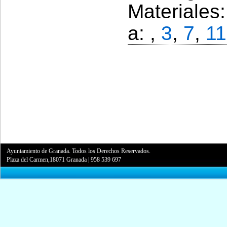
Materiales
a: ,
3
,
7
,
11
Ayuntamiento de Granada. Todos los Derechos Reservados.
Plaza del Carmen,18071 Granada
|
958 539 697