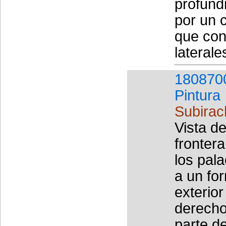
profund
por un 
que con
laterale
180870
Pintura
Subirac
Vista de
fronter
los pala
a un for
exterio
derecho 
parte de