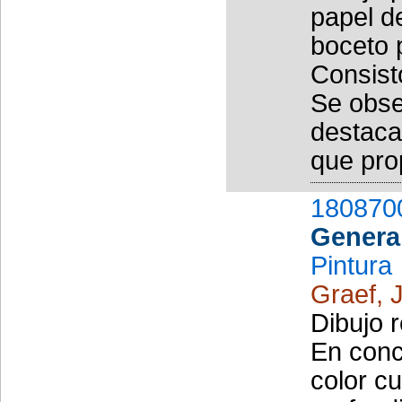
papel de
boceto 
Consisto
Se obser
destaca
que prop
180870
Genera
Pintura
Graef, J
Dibujo 
En conc
color c