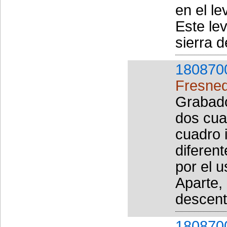
en el le
Este le
sierra d
180870
Fresned
Grabado
dos cua
cuadro i
diferen
por el u
Aparte,
descent
180870