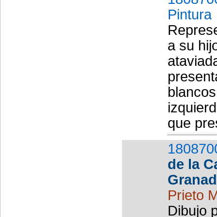
Pintura
Represe
a su hi
ataviad
present
blancos
izquier
que pres
180870
de la C
Granad
Prieto 
Dibujo 