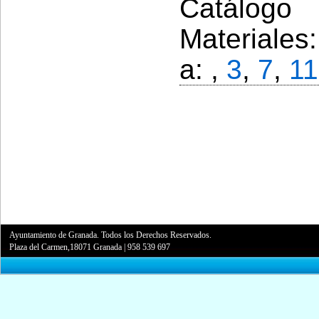
Catálogo 
Materiales
a: ,
3
,
7
,
11
Ayuntamiento de Granada. Todos los Derechos Reservados.
Plaza del Carmen,18071 Granada
|
958 539 697