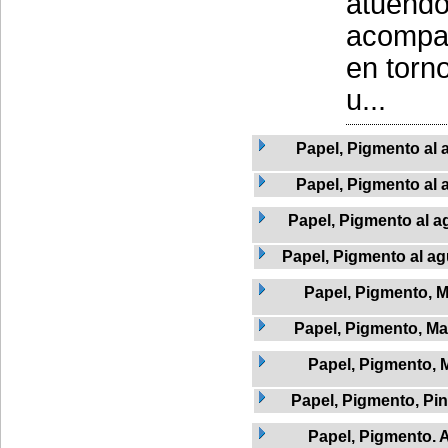
atuendo
acompañ
en torno
u...
Papel, Pigmento al 
Papel, Pigmento al 
Papel, Pigmento al a
Papel, Pigmento al agu
Papel, Pigmento, 
Papel, Pigmento, Mad
Papel, Pigmento, 
Papel, Pigmento, Pi
Papel, Pigmento. 