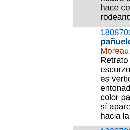
hace con
rodeand
180870
pañuel
Moreau
Retrato
escorzo
es verti
entonad
color pa
sí apare
hacia la