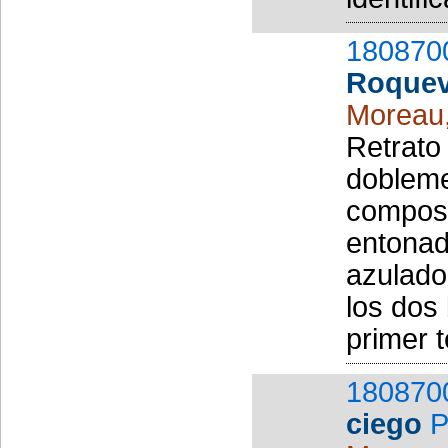
180870
Roquev
Moreau
Retrato 
dobleme
composi
entonad
azulado
los dos
primer t
180870
ciego
P