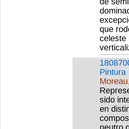
de semip
dominad
excepci
que rod
celeste
vertical
180870
Pintura
Moreau
Represe
sido in
en dist
composi
neutro 