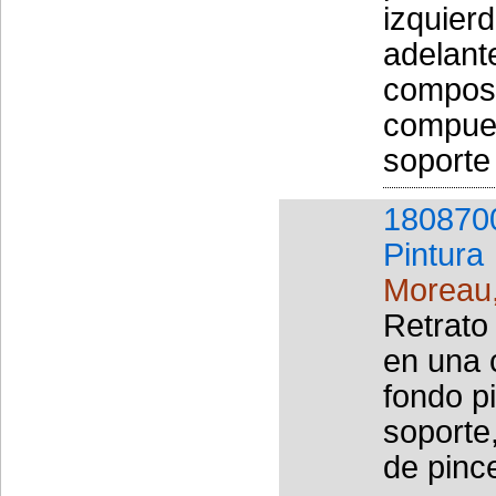
izquierd
adelant
composi
compues
soporte
180870
Pintura
Moreau
Retrato
en una 
fondo p
soporte
de pinc