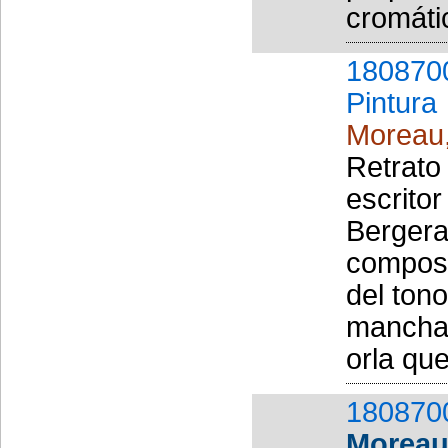
cromáti
180870
Pintura
Moreau
Retrato
escritor
Bergera
composi
del tono
mancha 
orla que
180870
Moreau