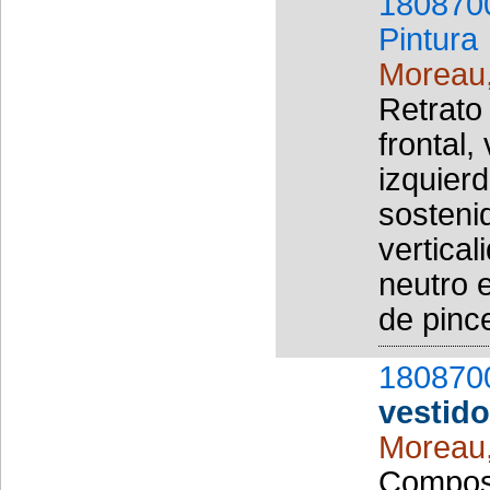
180870
Pintura
Moreau
Retrato
frontal,
izquier
sostenid
vertical
neutro 
de pince
180870
vestido
Moreau
Composi