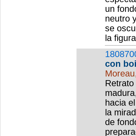
un fondo
neutro 
se oscu
la figur
180870
con bo
Moreau
Retrato
madura,
hacia el
la mira
de fond
prepara