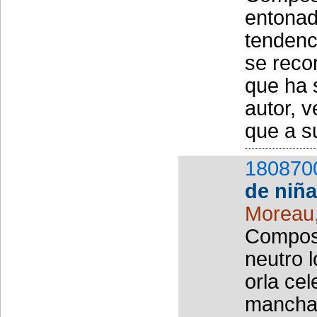
entonad
tendenci
se recor
que ha s
autor, v
que a su
180870
de niña
Moreau
Composi
neutro 
orla ce
manchas