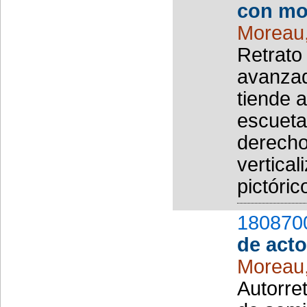
con mo
Moreau
Retrato
avanzad
tiende a
escueta
derecho
vertica
pictóric
180870
de acto
Moreau
Autorret