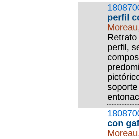
180870
perfil 
Moreau
Retrato
perfil, 
composi
predomi
pictóric
soporte
entonac
180870
con ga
Moreau