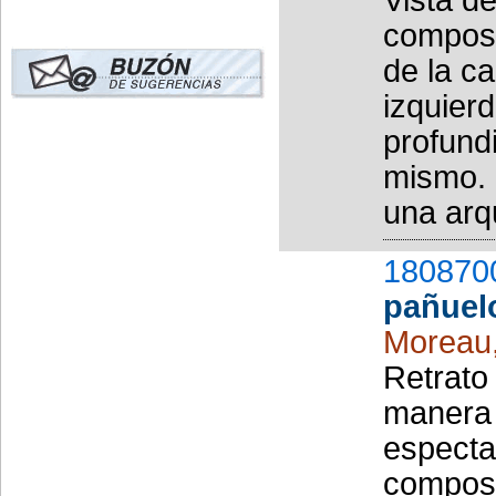
composi
de la ca
izquier
profund
mismo. 
una arqu
180870
pañuel
Moreau
Retrato
manera f
especta
composi