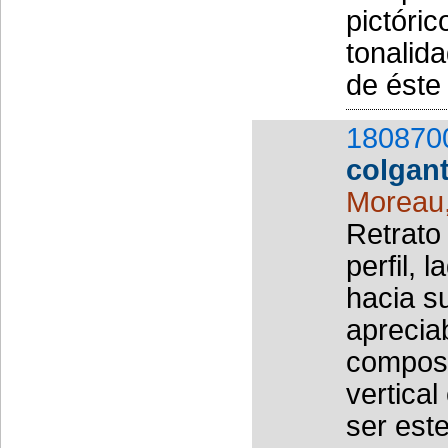
pictóri
tonalida
de éste
180870
colgant
Moreau
Retrato
perfil,
hacia s
apreciab
composi
vertical
ser est