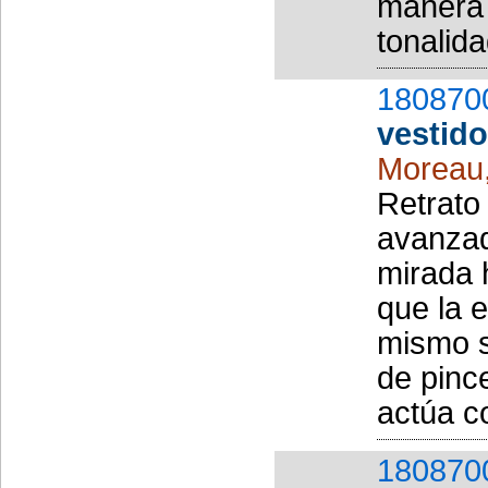
manera 
tonalida
180870
vestid
Moreau
Retrato
avanzad
mirada h
que la 
mismo s
de pinc
actúa co
180870