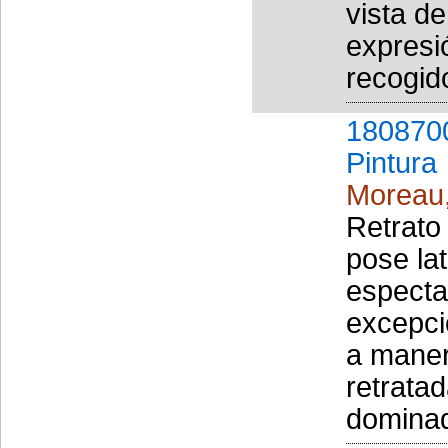
vista de
expresi
recogido
180870
Pintura
Moreau
Retrato
pose lat
especta
excepci
a maner
retratad
dominad