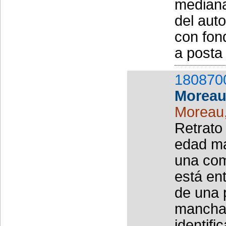
mediana
del auto
con fon
a posta 
180870
Moreau 
Moreau
Retrato
edad ma
una com
está en
de una 
mancha 
identifi