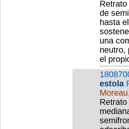
Retrato
de semi
hasta e
sostene
una com
neutro,
el propi
180870
estola
Moreau
Retrato
mediana
semifro