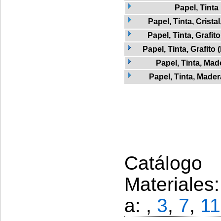
Papel, Tinta
Papel, Tinta, Crista
Papel, Tinta, Grafito
Papel, Tinta, Grafito 
Papel, Tinta, Mad
Papel, Tinta, Mader
Catálogo 
Materiales
a: ,
3
,
7
,
11