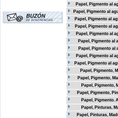
Papel, Pigmento al ag
Papel, Pigmento al agu
Papel, Pigmento al ag
Papel, Pigmento al a
Papel, Pigmento al a
Papel, Pigmento al 
Papel, Pigmento al 
Papel, Pigmento al a
Papel, Pigmento al agu
Papel, Pigmento, 
Papel, Pigmento, Mad
Papel, Pigmento, 
Papel, Pigmento, Pi
Papel, Pigmento. 
Papel, Pinturas, 
Papel, Pinturas, Mad