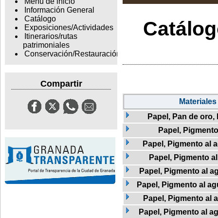
Menu de inicio
Información General
Catálogo
Catálogo
Exposiciones/Actividades
Itinerarios/rutas
patrimoniales
Conservación/Restauración
Compartir
Materiales
Papel, Pan de oro,
Papel, Pigment
Papel, Pigmento al a
Papel, Pigmento a
Papel, Pigmento al ag
Papel, Pigmento al agu
Papel, Pigmento al 
Papel, Pigmento al a