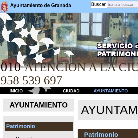
Buscar
Ayuntamiento de Granada
010
ATENCION A LA CIU
958 539 697
INICIO
CIUDAD
AYUNTAMIENTO
AYUNTAMIENTO
AYUNTAM
Patrimonio
Patrimonio