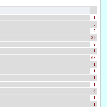
1
3
2
39
9
1
68
1
1
1
1
6
1
1