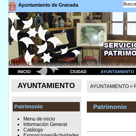
Busca
Ayuntamiento de Granada
010
ATENCION A LA CIUDADANÍA. Fuera de Granad
INICIO
CIUDAD
AYUNTAMIENTO
AYUNTAMIENTO
AYUNTAMIENTO >
Patrimonio
Patrimonio
Menu de inicio
Información General
Catálogo
Exposiciones/Actividades