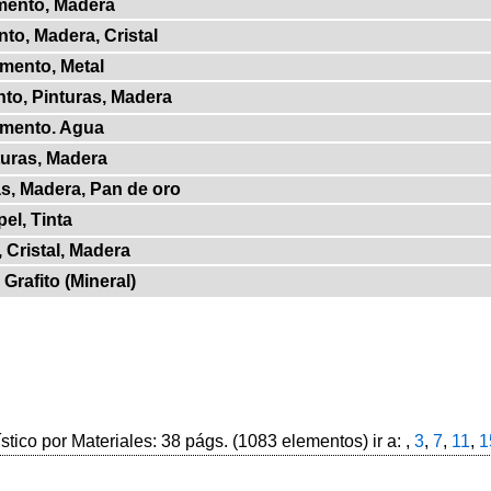
mento, Madera
nto, Madera, Cristal
gmento, Metal
to, Pinturas, Madera
gmento. Agua
turas, Madera
as, Madera, Pan de oro
el, Tinta
, Cristal, Madera
 Grafito (Mineral)
ístico por Materiales: 38 págs. (1083 elementos) ir a: ,
3
,
7
,
11
,
1