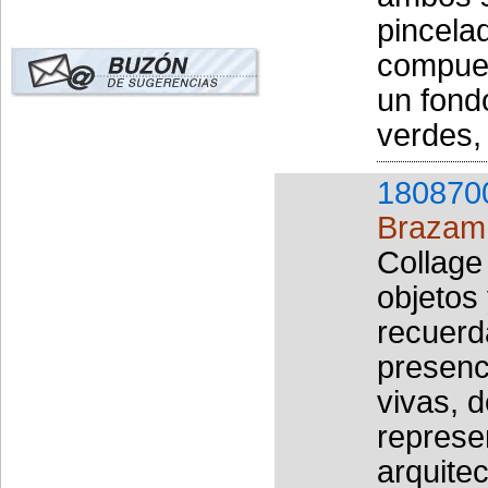
pincela
compues
un fondo
verdes, 
180870
Brazam
Collage
objetos
recuerd
presenc
vivas, 
represe
arquite