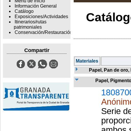
Menu de inicio
Información General
Catálogo
Catálogo
Exposiciones/Actividades
Itinerarios/rutas
patrimoniales
Conservación/Restauración
Compartir
Materiales
Papel, Pan de oro,
Papel, Pigment
180870
Anónim
Serie d
proporc
ambos s