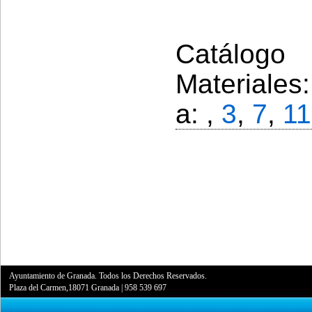
Catálogo 
Materiales
a: ,
3
,
7
,
11
Ayuntamiento de Granada. Todos los Derechos Reservados.
Plaza del Carmen,18071 Granada
|
958 539 697