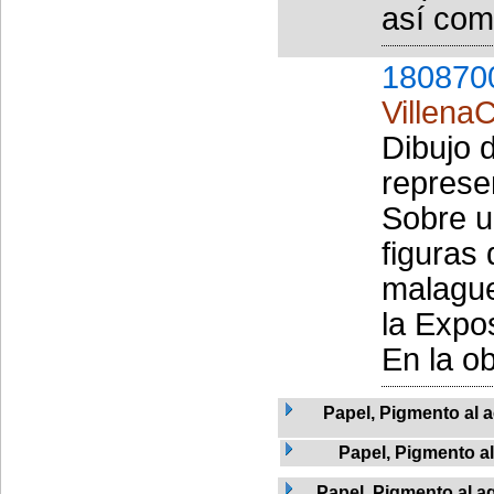
así como
180870
Villena
Dibujo 
represe
Sobre u
figuras
malague
la Expo
En la ob
Papel, Pigmento al a
Papel, Pigmento a
Papel, Pigmento al ag