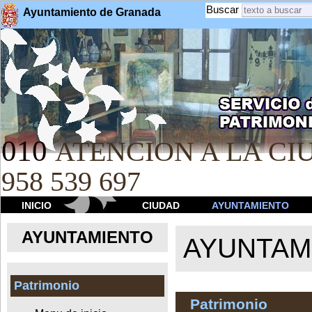
Buscar
Ayuntamiento de Granada
010
ATENCION A LA CIU
958 539 697
INICIO
CIUDAD
AYUNTAMIENTO
AYUNTAMIENTO
AYUNTAM
Patrimonio
Patrimonio