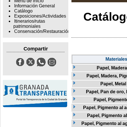
Menu de inicio
Información General
Catálogo
Catálogo
Exposiciones/Actividades
Itinerarios/rutas
patrimoniales
Conservación/Restauración
Compartir
Materiale
Papel, Madera
Papel, Madera, Pi
Papel, Metal
Papel, Pan de oro,
Papel, Pigment
Papel, Pigmento al a
Papel, Pigmento a
Papel, Pigmento al ag