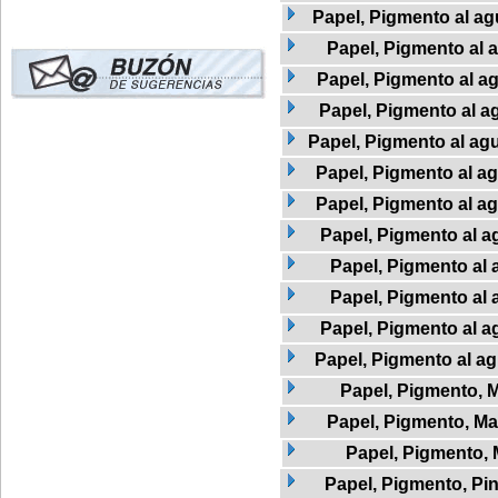
Papel, Pigmento al agu
Papel, Pigmento al 
Papel, Pigmento al a
Papel, Pigmento al a
Papel, Pigmento al agu
Papel, Pigmento al ag
Papel, Pigmento al a
Papel, Pigmento al a
Papel, Pigmento al 
Papel, Pigmento al 
Papel, Pigmento al a
Papel, Pigmento al ag
Papel, Pigmento, 
Papel, Pigmento, Ma
Papel, Pigmento, 
Papel, Pigmento, Pi