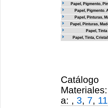
Papel, Pigmento, Pi
Papel, Pigmento.
Papel, Pinturas, 
Papel, Pinturas, Mad
Papel, Tinta
Papel, Tinta, Crista
Catálogo 
Materiales
a: ,
3
,
7
,
11