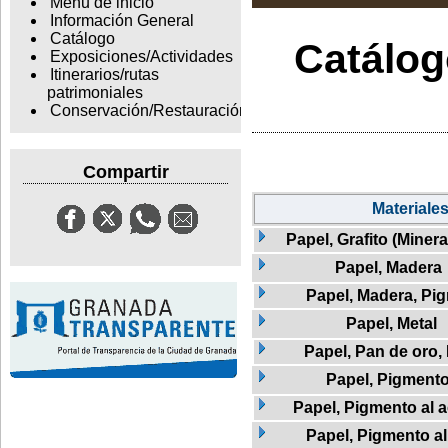
Menu de inicio
Información General
Catálogo
Catálogo
Exposiciones/Actividades
Itinerarios/rutas
patrimoniales
Conservación/Restauración
Compartir
Materiale
Papel, Grafito (Miner
Papel, Madera
Papel, Madera, Pi
Papel, Metal
Papel, Pan de oro,
Papel, Pigment
Papel, Pigmento al a
Papel, Pigmento a