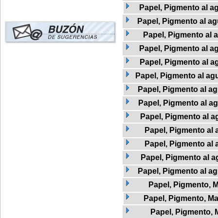
Papel, Pigmento al ag
Papel, Pigmento al agu
Papel, Pigmento al 
Papel, Pigmento al a
Papel, Pigmento al ag
Papel, Pigmento al agu
Papel, Pigmento al ag
Papel, Pigmento al a
Papel, Pigmento al a
Papel, Pigmento al 
Papel, Pigmento al 
Papel, Pigmento al a
Papel, Pigmento al agu
Papel, Pigmento, 
Papel, Pigmento, Ma
Papel, Pigmento, 