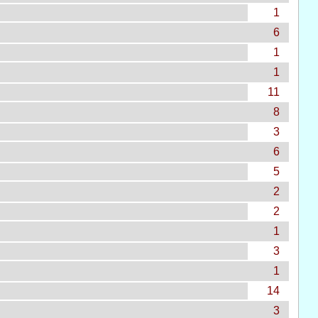
1
6
1
1
11
8
3
6
5
2
2
1
3
1
14
3