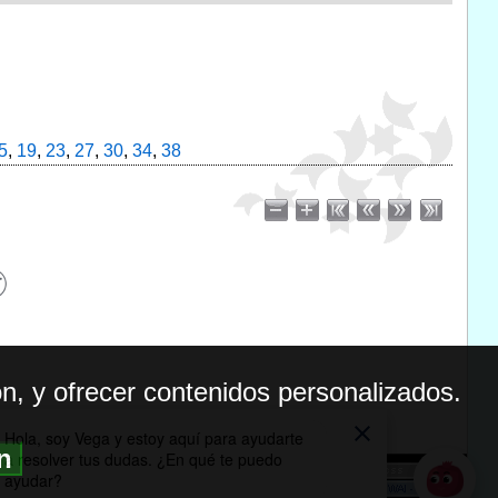
5
,
19
,
23
,
27
,
30
,
34
,
38
n, y ofrecer contenidos personalizados.
ón
BILIDAD
ICA DE PRIVACIDAD