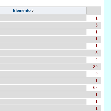
Elemento
1
5
1
1
1
3
2
39
9
1
68
1
1
1