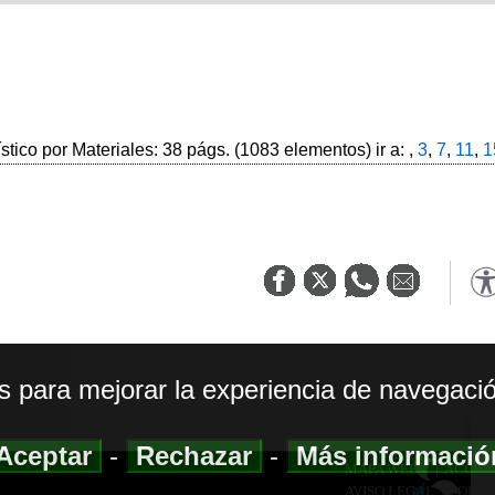
ístico por Materiales: 38 págs. (1083 elementos) ir a: ,
3
,
7
,
11
,
1
os para mejorar la experiencia de navegació
Aceptar
-
Rechazar
-
Más informaci
MAPA WEB
|
ACCESI
AVISO LEGAL
|
POLIT