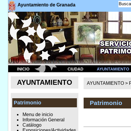
Busca
Ayuntamiento de Granada
010
ATENCION A LA CIUDADANÍA. Fuera de Granad
INICIO
CIUDAD
AYUNTAMIENTO
AYUNTAMIENTO
AYUNTAMIENTO >
Patrimonio
Patrimonio
Menu de inicio
Información General
Catálogo
Exposiciones/Actividades