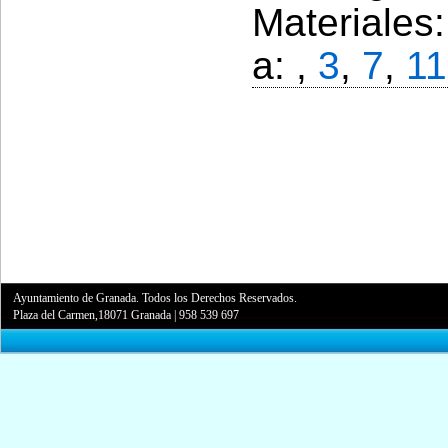
Materiales
a: ,
3
,
7
,
11
Ayuntamiento de Granada. Todos los Derechos Reservados.
Plaza del Carmen,18071 Granada
|
958 539 697