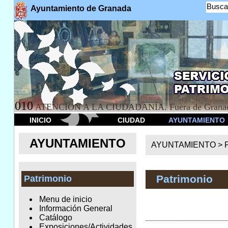
Busca
Ayuntamiento de Granada
010
ATENCION A LA CIUDADANÍA. Fuera de Granad
INICIO
CIUDAD
AYUNTAMIENTO
AYUNTAMIENTO
AYUNTAMIENTO >
Patrimonio
Patrimonio
Menu de inicio
Información General
Catálogo
Exposiciones/Actividades