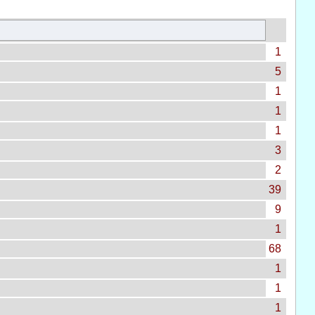
1
5
1
1
1
3
2
39
9
1
68
1
1
1