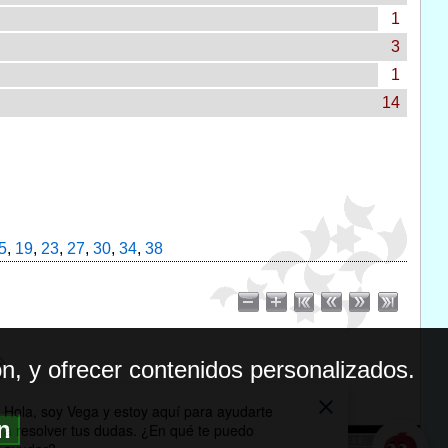
1
3
1
14
5
,
19
,
23
,
27
,
30
,
34
,
38
n, y ofrecer contenidos personalizados.
ón
BILIDAD