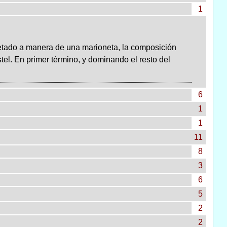
1
retado a manera de una marioneta, la composición
tel. En primer término, y dominando el resto del
6
1
1
11
8
3
6
5
2
2