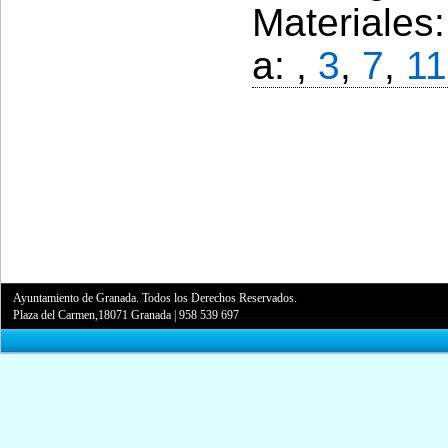
Materiales
a: ,
3
,
7
,
11
Ayuntamiento de Granada. Todos los Derechos Reservados.
Plaza del Carmen,18071 Granada
|
958 539 697