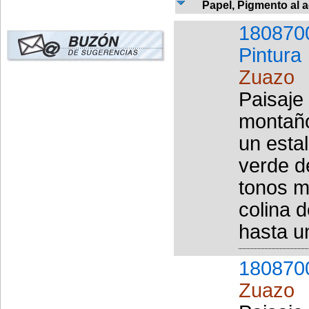
Papel, Pigmento al a
180870
Pintura
Zuazo
Paisaje
montaño
un esta
verde d
tonos m
colina 
hasta un
180870
Zuazo