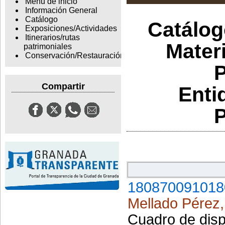
Menu de inicio
Información General
Catálogo
Catálogo
Exposiciones/Actividades
Itinerarios/rutas
Materi
patrimoniales
Conservación/Restauración
P
Compartir
Enti
P
180870091018
Mellado Pérez,
Cuadro de disp