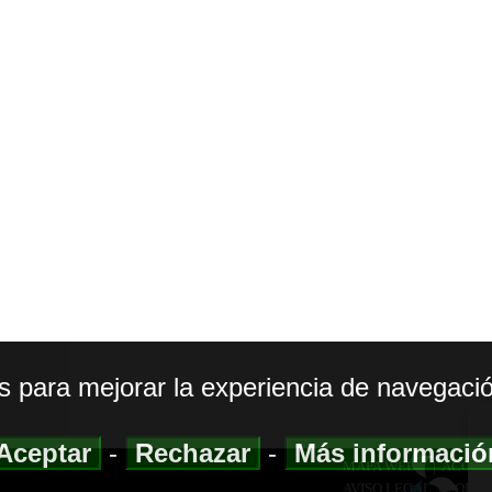
os para mejorar la experiencia de navegació
Aceptar
-
Rechazar
-
Más informaci
MAPA WEB
|
ACCESI
AVISO LEGAL
|
POLIT