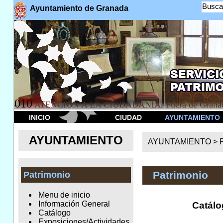
Busca
Ayuntamiento de Granada
010
ATENCION A LA CIUDADANÍA. Fuera de Granad
INICIO
CIUDAD
AYUNTAMIENTO
AYUNTAMIENTO
AYUNTAMIENTO >
Patrimonio
Patrimonio
Menu de inicio
Información General
Catálo
Catálogo
Exposiciones/Actividades