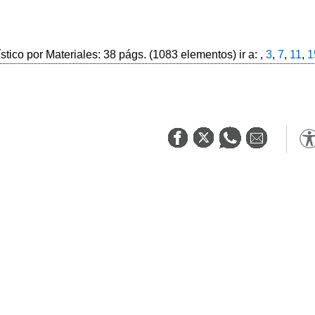
ístico por Materiales: 38 págs. (1083 elementos) ir a: ,
3
,
7
,
11
,
1