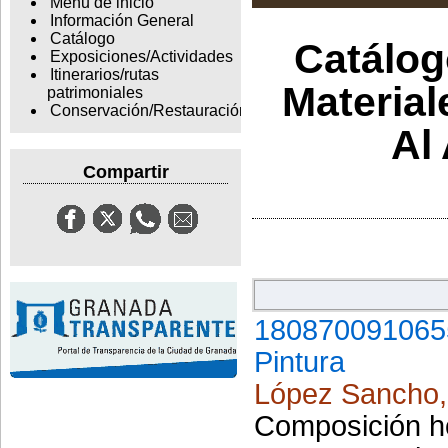
Menu de inicio
Información General
Catálogo
Catálogo
Exposiciones/Actividades
Itinerarios/rutas
Material
patrimoniales
Conservación/Restauración
Al
Compartir
180870091065
Pintura
López Sancho,
Composición ho