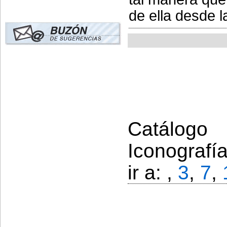
de ella desde l
Catálogo 
Iconografí
ir a: ,
3
,
7
,