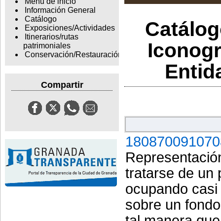
Menu de inicio
Información General
Catálogo
Catálogo
Exposiciones/Actividades
Itinerarios/rutas
Iconogr
patrimoniales
Conservación/Restauración
Entid
Compartir
180870091070
Representación
tratarse de un
ocupando casi t
sobre un fondo
tal manera que