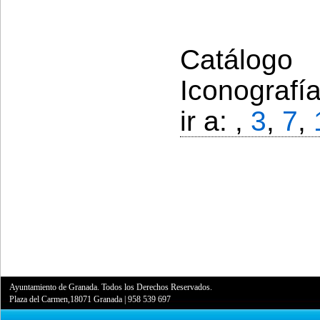
Catálogo 
Iconografí
ir a: ,
3
,
7
,
Ayuntamiento de Granada. Todos los Derechos Reservados.
Plaza del Carmen,18071 Granada
|
958 539 697