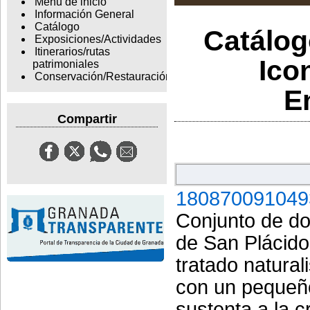
Menu de inicio
Información General
Catálogo
Catálogo
Exposiciones/Actividades
Itinerarios/rutas
Ico
patrimoniales
Conservación/Restauración
E
Compartir
180870091049
Conjunto de dos
de San Plácido
tratado natural
con un pequeñ
sustenta a la c