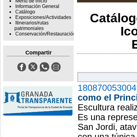
Menu de inicio
Información General
Catálogo
Catálogo
Exposiciones/Actividades
Itinerarios/rutas
Ic
patrimoniales
Conservación/Restauración
Compartir
180870053004
como el Princi
Escultura real
Es una represe
San Jordi, ata
con una túnica