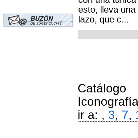
esto, lleva una
lazo, que c...
Catálogo 
Iconografí
ir a: ,
3
,
7
,