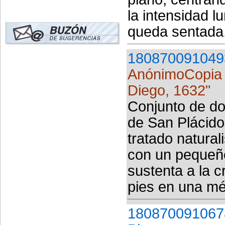
la intensidad l
queda sentada,
180870091049
AnónimoCopia d
Diego, 1632"
Conjunto de dos
de San Plácido
tratado natural
con un pequeñ
sustenta a la c
pies en una mé
180870091067