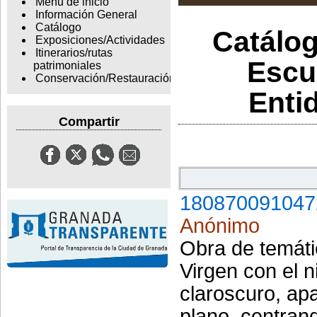
Menu de inicio
Información General
Catálogo
Catálog
Exposiciones/Actividades
Itinerarios/rutas
Escu
patrimoniales
Conservación/Restauración
Enti
Compartir
180870091047
Anónimo
Obra de temáti
Virgen con el n
claroscuro, ap
plano, centran