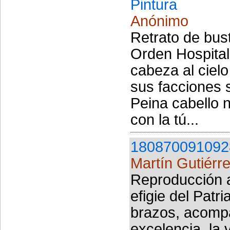
Pintura
Anónimo
Retrato de bust
Orden Hospital
cabeza al cielo
sus facciones s
Peina cabello n
con la tú...
180870091092
Martín Gutiérr
Reproducción ar
efigie del Patr
brazos, acompa
excelencia, la 