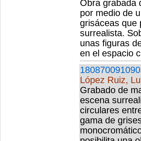
Obra grabada d
por medio de 
grisáceas que
surrealista. S
unas figuras d
en el espacio c
180870091090
López Ruiz, Lu
Grabado de mar
escena surreal
circulares ent
gama de grises
monocromático 
posibilita una 