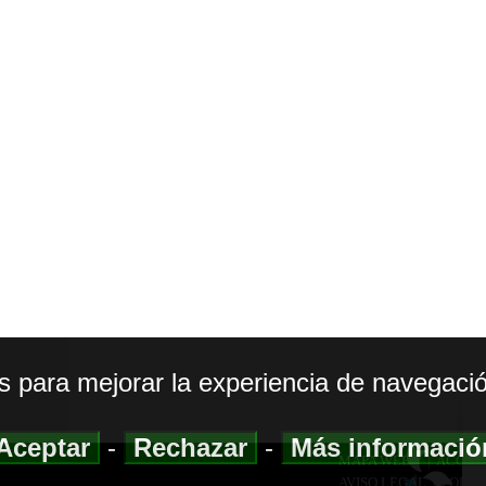
os para mejorar la experiencia de navegació
Aceptar
-
Rechazar
-
Más informaci
MAPA WEB
|
ACCESI
AVISO LEGAL
|
POLIT