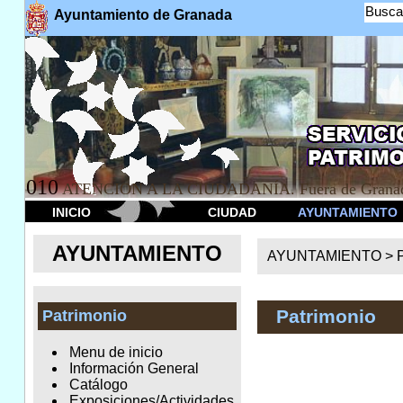
Busca
Ayuntamiento de Granada
010
ATENCION A LA CIUDADANÍA. Fuera de Granad
INICIO
CIUDAD
AYUNTAMIENTO
AYUNTAMIENTO
AYUNTAMIENTO >
Patrimonio
Patrimonio
Menu de inicio
Información General
Catálogo
Exposiciones/Actividades