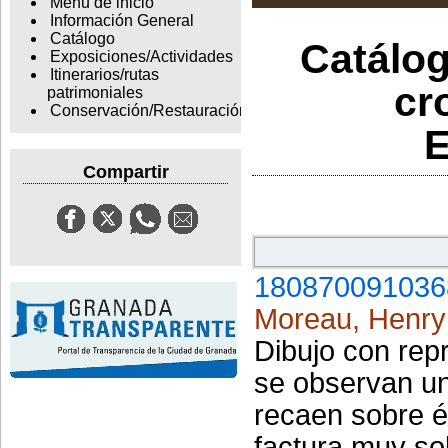
Menu de inicio
Información General
Catálogo
Catálog
Exposiciones/Actividades
Itinerarios/rutas
cr
patrimoniales
Conservación/Restauración
E
Compartir
180870091036
Moreau, Henry
Dibujo con repr
se observan un
recaen sobre é
factura muy sob