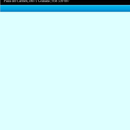
Plaza del Carmen,18071 Granada
|
958 539 697