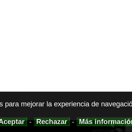
os para mejorar la experiencia de navegació
Aceptar
-
Rechazar
-
Más informaci
MAPA WEB
|
ACCESI
AVISO LEGAL
|
POLIT