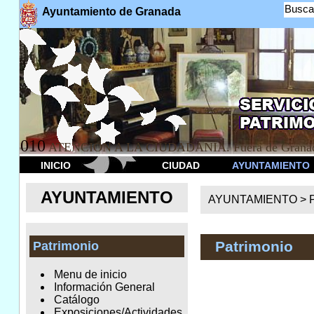
Busca
Ayuntamiento de Granada
010
ATENCION A LA CIUDADANÍA. Fuera de Granad
INICIO
CIUDAD
AYUNTAMIENTO
AYUNTAMIENTO
AYUNTAMIENTO >
Patrimonio
Patrimonio
Menu de inicio
Información General
Catálogo
Exposiciones/Actividades