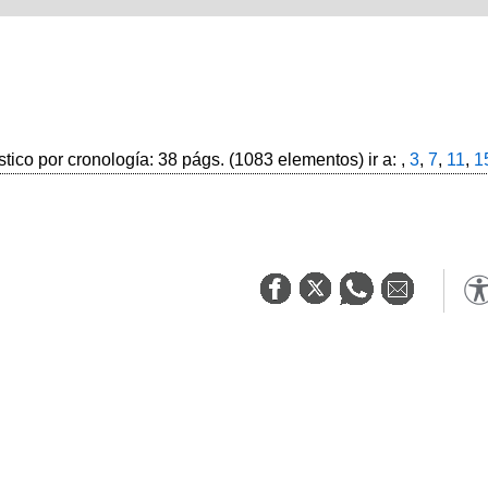
stico por cronología: 38 págs. (1083 elementos) ir a: ,
3
,
7
,
11
,
1