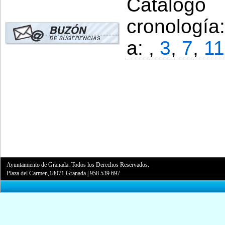
Catálogo
cronología
a: ,
3
,
7
,
11
Ayuntamiento de Granada. Todos los Derechos Reservados.
Plaza del Carmen,18071 Granada
|
958 539 697