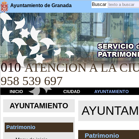
Buscar
Ayuntamiento de Granada
010
ATENCION A LA CIU
958 539 697
INICIO
CIUDAD
AYUNTAMIENTO
AYUNTAMIENTO
AYUNTAM
Patrimonio
Patrimonio