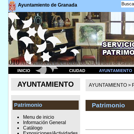
Busca
Ayuntamiento de Granada
010
ATENCION A LA CIUDADANÍA. Fuera de Granad
INICIO
CIUDAD
AYUNTAMIENTO
AYUNTAMIENTO
AYUNTAMIENTO >
Patrimonio
Patrimonio
Menu de inicio
Información General
Catálogo
Exposiciones/Actividades