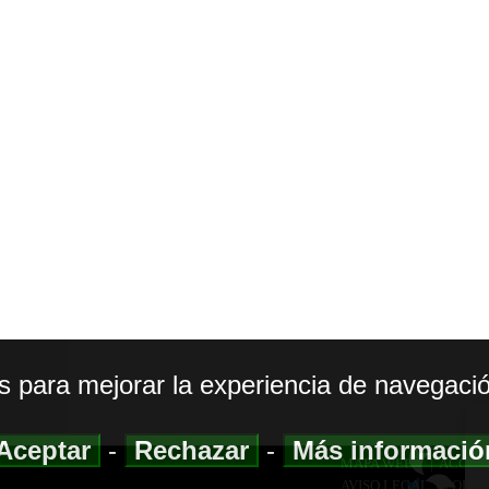
os para mejorar la experiencia de navegació
Aceptar
-
Rechazar
-
Más informaci
MAPA WEB
|
ACCESI
AVISO LEGAL
|
POLIT