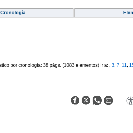
Cronología
Ele
stico por cronología: 38 págs. (1083 elementos) ir a: ,
3
,
7
,
11
,
1