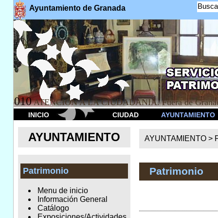
Busca
Ayuntamiento de Granada
010
ATENCION A LA CIUDADANÍA. Fuera de Granad
INICIO
CIUDAD
AYUNTAMIENTO
AYUNTAMIENTO
AYUNTAMIENTO >
Patrimonio
Patrimonio
Menu de inicio
Información General
Catálogo
Exposiciones/Actividades