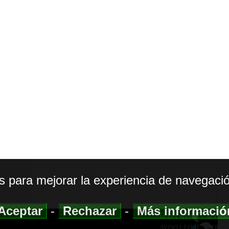
os para mejorar la experiencia de navegació
Aceptar
-
Rechazar
-
Más informaci
MAPA WEB
|
ACCESI
AVISO LEGAL
|
POLIT