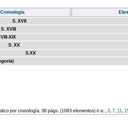
Cronología
Ele
S. XVII
S. XVIII
VIII-XIX
S. XX
S.XX
egoría)
stico por cronología: 38 págs. (1083 elementos) ir a: ,
3
,
7
,
11
,
1