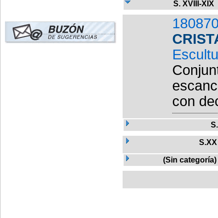
S. XVIII-XIX
180870
CRIST
Escult
Conjunt
escanci
con dec
S
S.XX
(Sin categoría)