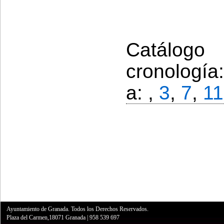
Catálogo
cronología
a: ,
3
,
7
,
11
Ayuntamiento de Granada. Todos los Derechos Reservados.
Plaza del Carmen,18071 Granada
|
958 539 697