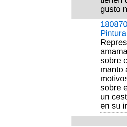
gusto n
180870
Pintura
Repres
amaman
sobre e
manto 
motivo
sobre e
un ces
en su in