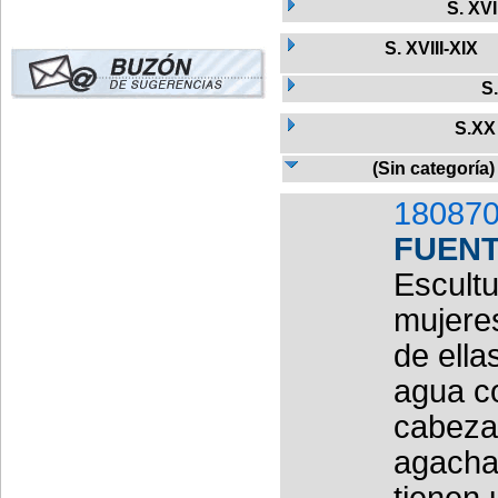
S. XVI
S. XVIII-XIX
S
S.XX
(Sin categoría)
180870
FUEN
Escultu
mujeres
de ella
agua co
cabeza
agacha
tienen 