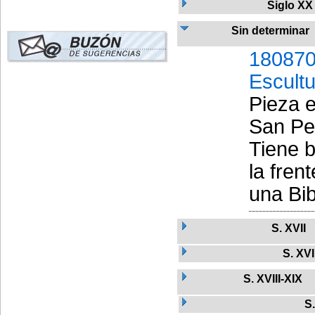
Siglo XX
Sin determinar
180870
Escult
Pieza e
San Ped
Tiene b
la fren
una Bib
S. XVII
S. XVI
S. XVIII-XIX
S