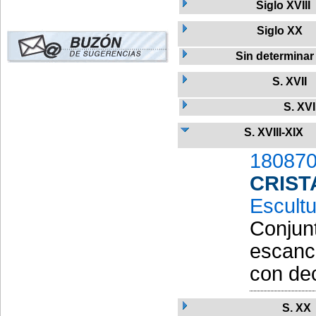
Siglo XVIII
Siglo XX
Sin determinar
S. XVII
S. XVI
S. XVIII-XIX
180870
CRIST
Escult
Conjunt
escanci
con dec
S. XX