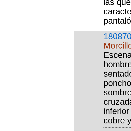
las que
caracte
pantaló
180870
Morcill
Escena
hombre
sentado
poncho 
sombre
cruzada
inferio
cobre y