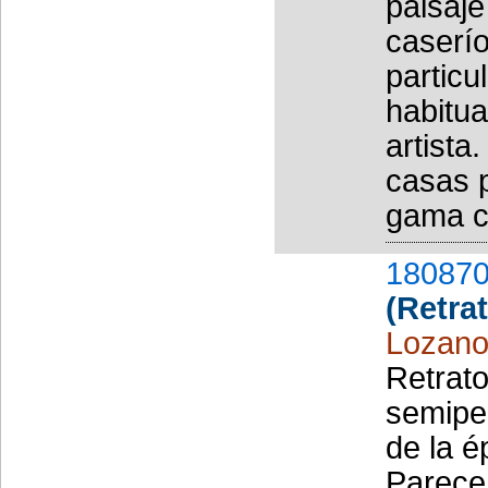
paisaje
caserí
particu
habitua
artista
casas p
gama cr
180870
(Retra
Lozano 
Retrato
semiper
de la é
Parece 