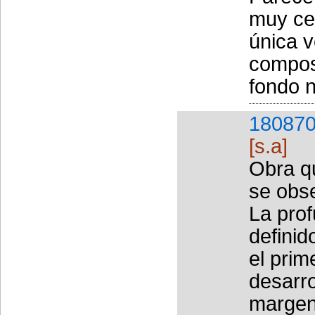
muy cer
única v
compos
fondo n
180870
[s.a]
Obra qu
se obs
La prof
definid
el prim
desarro
margen 