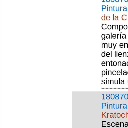
Pintura
de la 
Composi
galería
muy en
del lie
entonac
pincela
simula 
180870
Pintura
Kratoch
Escena 