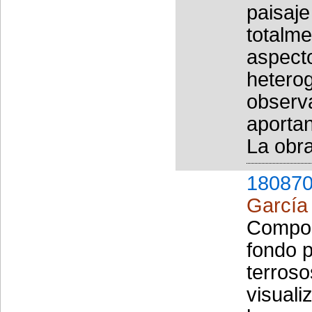
paisaj
totalm
aspect
hetero
observa
aportan
La obra
180870
García
Composi
fondo p
terroso
visuali