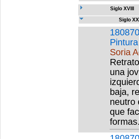
Siglo XVIII
Siglo XX
180870
Pintura
Soria 
Retrato
una jov
izquier
baja, r
neutro
que fac
formas.
180870