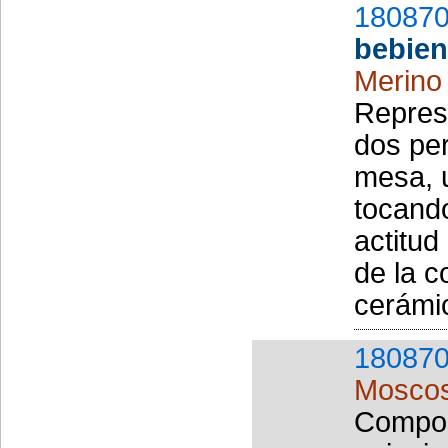
180870
bebien
Merino 
Repres
dos pe
mesa, u
tocando
actitud
de la c
cerámi
180870
Moscos
Compos