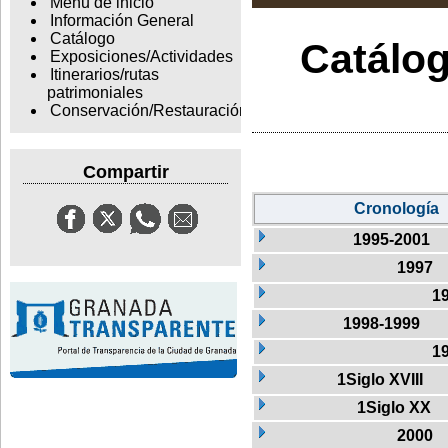
Menu de inicio
Información General
Catálogo
Catálog
Exposiciones/Actividades
Itinerarios/rutas
patrimoniales
Conservación/Restauración
Compartir
Cronología
1995-2001
1997
1
1998-1999
1
1Siglo XVIII
1Siglo XX
2000