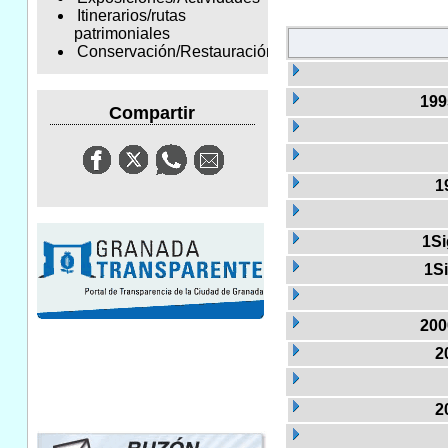
Itinerarios/rutas
patrimoniales
Conservación/Restauración
199
Compartir
1
1Si
1S
200
2
2