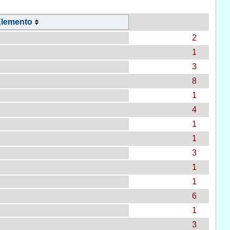
lemento
2
1
3
8
1
4
1
1
3
1
1
6
1
3