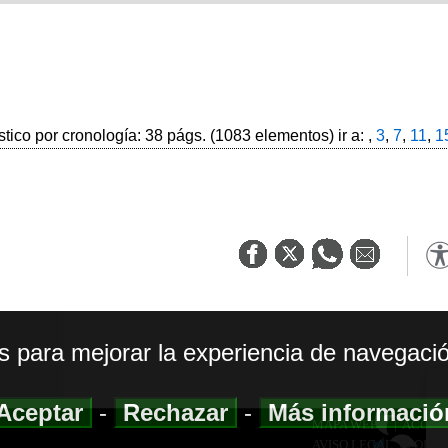
stico por cronología: 38 págs. (1083 elementos) ir a: ,
3
,
7
,
11
,
1
os para mejorar la experiencia de navegació
Aceptar
-
Rechazar
-
Más informaci
MAPA WEB
|
ACCESI
AVISO LEGAL
|
POLIT