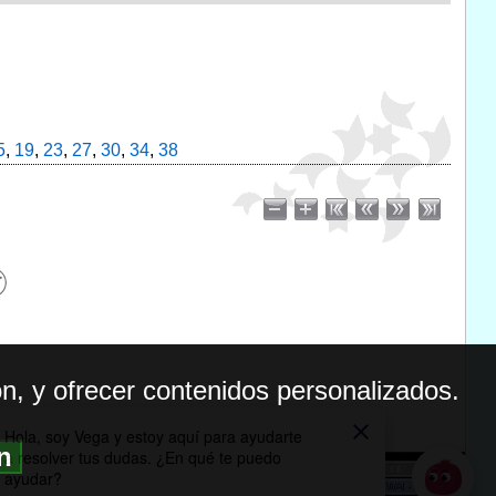
5
,
19
,
23
,
27
,
30
,
34
,
38
n, y ofrecer contenidos personalizados.
ón
BILIDAD
ICA DE PRIVACIDAD