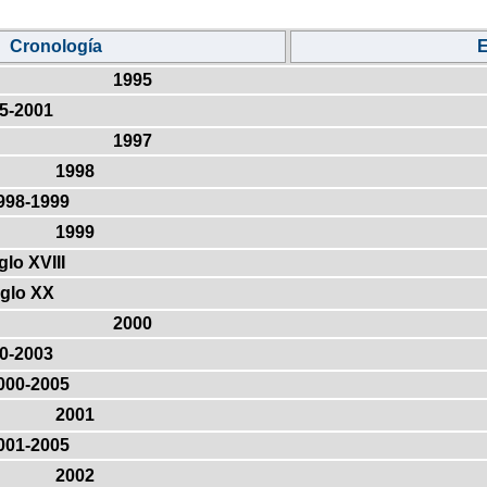
Cronología
E
1995
5-2001
1997
1998
998-1999
1999
glo XVIII
iglo XX
2000
0-2003
000-2005
2001
001-2005
2002