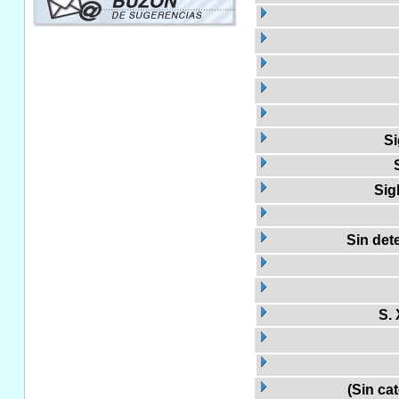
Si
Sigl
Sin det
S. 
(Sin ca