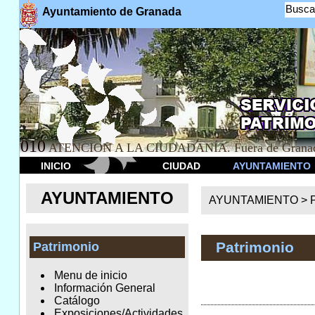
Busca
Ayuntamiento de Granada
010
ATENCION A LA CIUDADANÍA. Fuera de Granad
INICIO
CIUDAD
AYUNTAMIENTO
AYUNTAMIENTO
AYUNTAMIENTO >
Patrimonio
Patrimonio
Menu de inicio
Información General
Catálogo
Exposiciones/Actividades