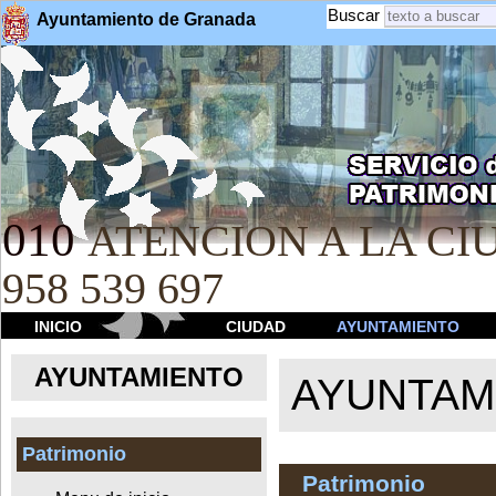
Buscar
Ayuntamiento de Granada
010
ATENCION A LA CIU
958 539 697
INICIO
CIUDAD
AYUNTAMIENTO
AYUNTAMIENTO
AYUNTAM
Patrimonio
Patrimonio