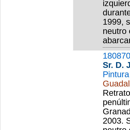
izquier
durante
1999, s
neutro
abarcan
180870
Sr. D.
Pintura
Guadal
Retrato
penúlti
Granad
2003. S
neutro 