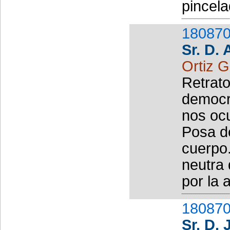
pincela
180870
Sr. D.
Ortiz G
Retrato
democrá
nos oc
Posa d
cuerpo.
neutra 
por la a
180870
Sr. D.