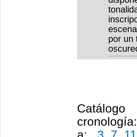
tonalid
inscrip
escena
por un 
oscurec
Catálogo
cronología
a: ,
3
,
7
,
11