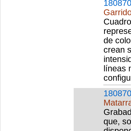
180870
Garrido
Cuadro
represe
de col
crean s
intens
líneas
configu
180870
Matarr
Grabad
que, so
dispon