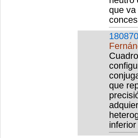
que va 
concesi
180870
Fernánd
Cuadro
config
conjug
que re
precisi
adquie
hetero
inferior