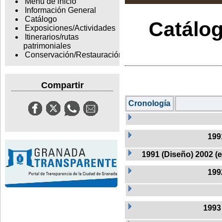
Menu de inicio
Información General
Catálogo
Catálog
Exposiciones/Actividades
Itinerarios/rutas
patrimoniales
Conservación/Restauración
Compartir
Cronología
199
1991 (Diseño) 2002 (
199
199