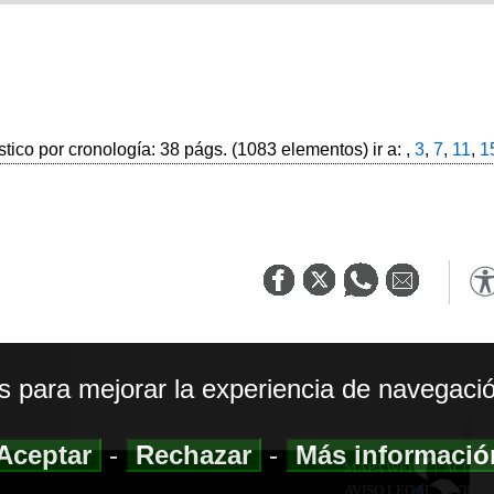
stico por cronología: 38 págs. (1083 elementos) ir a: ,
3
,
7
,
11
,
1
os para mejorar la experiencia de navegació
Aceptar
-
Rechazar
-
Más informaci
MAPA WEB
|
ACCESI
AVISO LEGAL
|
POLIT