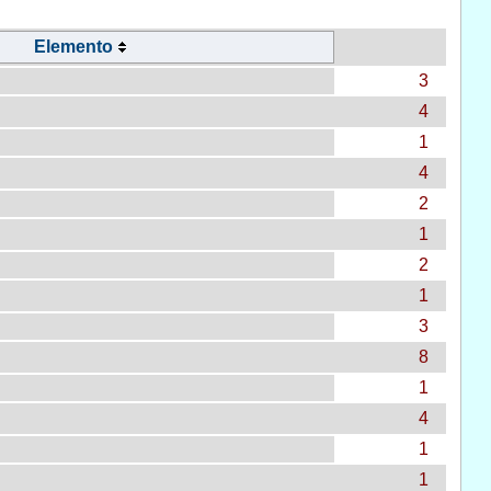
Elemento
3
4
1
4
2
1
2
1
3
8
1
4
1
1