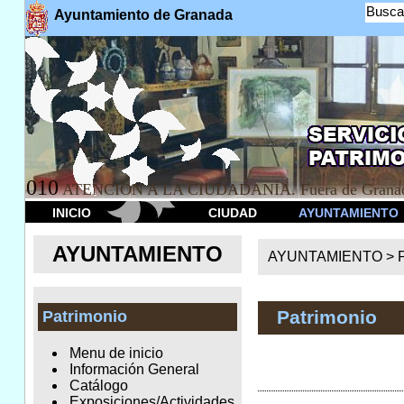
Busca
Ayuntamiento de Granada
010
ATENCION A LA CIUDADANÍA. Fuera de Granad
INICIO
CIUDAD
AYUNTAMIENTO
AYUNTAMIENTO
AYUNTAMIENTO >
Patrimonio
Patrimonio
Menu de inicio
Información General
Catálogo
Exposiciones/Actividades