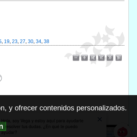
5
,
19
,
23
,
27
,
30
,
34
,
38
n, y ofrecer contenidos personalizados.
ón
BILIDAD
ICA DE PRIVACIDAD